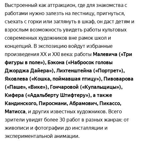
Выстроенный как аттракцион, где для знакомства с
работами нужно залезть на лестницу, пригнуться,
съехать с горки или заглянуть в шкаф, он даст детям и
взрослым возможность увидеть работы культовых
современных художников вне рамок школ и
концепций. В экспозицию войдут избранные
произведения XX и XXI века: работы
Малевича («Три
фигуры в поле»), Бэкона («Набросок головы
Джорджа Дайера»), Лихтенштейна («Портрет»),
Яковлева («Кошка, поймавшая птицу»), Пивоварова
(«Паше», «Вике»), Гончаровой («Купальщицы»),
Кифера («Адальберту Штифтеру»), а также
Кандинского, Пиросмани, Абрамович, Пикассо,
Матисса
, и других известных художников. Всего
зрители увидят более 30 работ в разных жанрах: от
живописи и фотографии до инсталляции и
экспериментальной анимации.