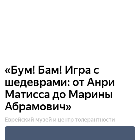
«Бум! Бам! Игра с
шедеврами: от Анри
Матисса до Марины
Абрамович»
Еврейский музей и центр толерантности