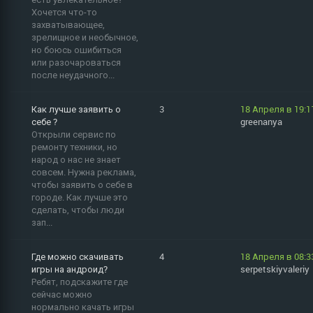
Хочется что-то
захватывающее,
зрелищное и необычное,
но боюсь ошибиться
или разочароваться
после неудачного...
Как лучше заявить о
3
18 Апреля в 19:1
себе ?
greenanya
Открыли сервис по
ремонту техники, но
народ о нас не знает
совсем. Нужна реклама,
чтобы заявить о себе в
городе. Как лучше это
сделать, чтобы люди
зап...
Где можно скачивать
4
18 Апреля в 08:3
игры на андроид?
serpetskiyvaleriy
Ребят, подскажите где
сейчас можно
нормально качать игры