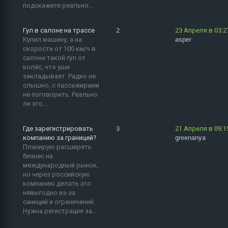
подскажите реально...
Гул в салоне на трассе
2
23 Апреля в 03:2
Купил машину, а на
asper
скорости от 100 км/ч в
салоне такой гул от
колёс, что уши
закладывает. Радио не
слышно, с пассажирами
не поговорить. Реально
ли это...
Где зарегистрировать
3
21 Апреля в 09:1
компанию за границей?
greenanya
Планирую расширять
бизнес на
международный рынок,
но через российскую
компанию делать это
невыгодно из-за
санкций и ограничений.
Нужна регистрация за...