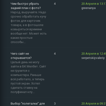
Чем быстро убрать
4
20 Апреля в 13:1
задний план с фото?
greenanya
Народ, выручайте. Надо
срочно обработать кучу
фоток для карточек
товара, а в фотошопе
ковыряться времени
вообще нет. Может есть
какие простые
способы...
Чего сайт не
4
20 Апреля в 12:4
открывается?
serpetskiyvaleriy
Целый день не могу
зайти в БК Мелбет. Сайт
не грузится с
компьютера. Раньше
всё работало, а теперь
пустой экран. Хотел
сделать ставку на
полуфинал клу...
Выбор "полеталки" для
3
20 Апреля в 09:3