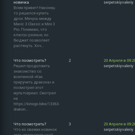
новичка
serpetskiyvaleriy
Всем привет! Наконец-
то решился купить
дрон. Мечусь между
Mavic 3 Classic и Mini 3
Pro. Понимаю, что
классы разные, но
бюджет позволяет
растянуть. Хоч...
Что посмотреть?
2
20 Апреля в 09:2
Решил продолжить
serpetskiyvaleriy
знакомство со
вселенной «Как
приручить дракона» и
посмотрел этот
мультсериал. Смотрел
на
https://kinogo.bike/13363-
drakon...
Что посмотреть?
3
20 Апреля в 09:2
Что из свежих новинок
serpetskiyvaleriy
есть увлекательное?