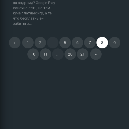
на андроид? Google Play
конечно есть, но там
куча платных игр, а те
что бесплатные -
забиты р...
«
1
2
...
5
6
7
8
9
10
11
...
20
21
»