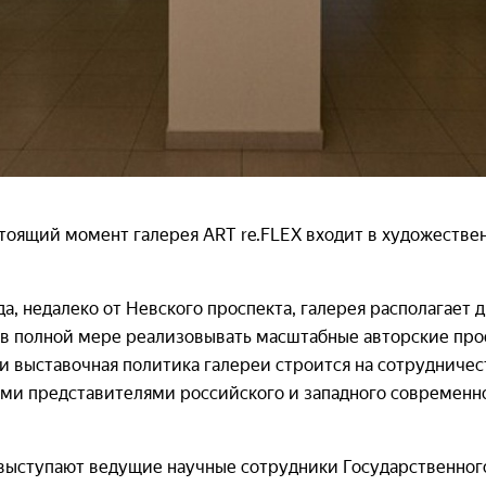
астоящий момент галерея ART re.FLEX входит в художестве
а, недалеко от Невского проспекта, галерея располагае
 в полной мере реализовывать масштабные авторские про
ти выставочная политика галереи строится на сотрудниче
ими представителями российского и западного современн
выступают ведущие научные сотрудники Государственного