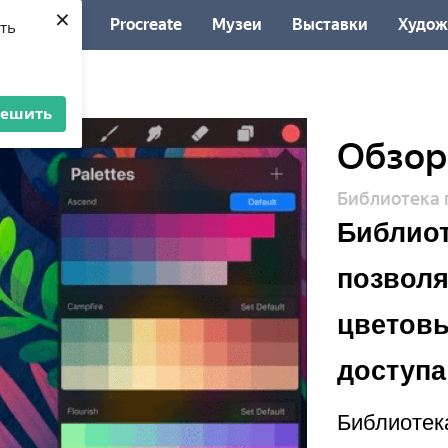
×
Procreate
Музеи
Выставки
Худож
ять
решить
Обзор
Библиотека 
Библиот
позволя
цветовы
доступа
Библиотека