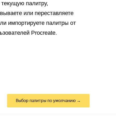
 текущую палитру,
вываете или переставляете
или импортируете палитры от
ьзователей Procreate.
Выбор палитры по умолчанию →