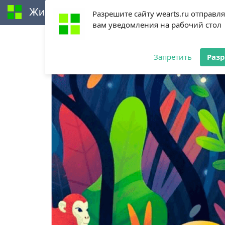
Живи творчеством
Разрешите сайту wearts.ru отправл
вам уведомления на рабочий стол
Procreate (содержание)
Обзор
Запретить
Раз