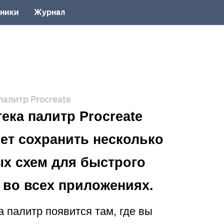
ники
Журнал
палитр Procreate
ека палитр Procreate
ет сохранить несколько
х схем для быстрого
 во всех приложениях.
 палитр появится там, где вы