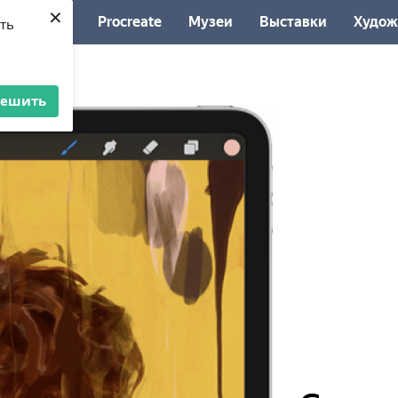
×
Procreate
Музеи
Выставки
Худож
ять
решить