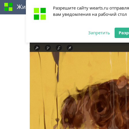
Живи творчеством
Разрешите сайту wearts.ru отправл
вам уведомления на рабочий стол
Procreate (содержание)
Силика М
Запретить
Раз