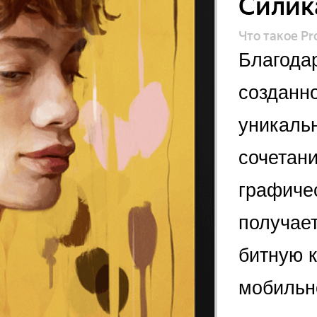
Силик
Что такое Pr
Благода
созданно
уникальн
сочетан
графиче
получае
битную к
мобильн