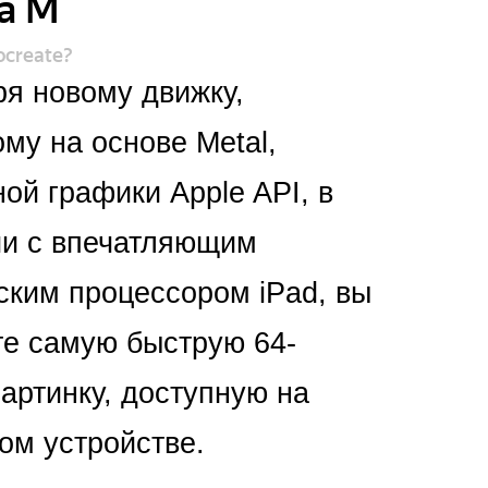
а М
ocreate?
ря новому движку,
му на основе Metal,
ой графики Apple API, в
ии с впечатляющим
ским процессором iPad, вы
те самую быструю 64-
артинку, доступную на
ом устройстве.