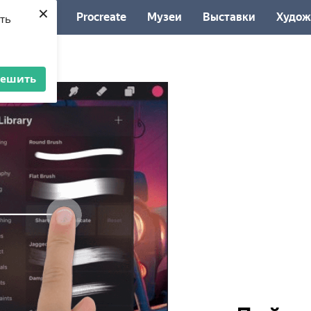
×
Procreate
Музеи
Выставки
Худож
ять
решить