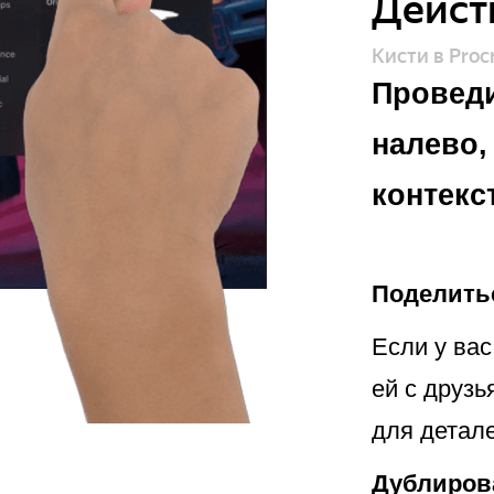
Дейст
Кисти в Proc
Проведи
налево,
контекс
Поделить
Если у вас
ей с друз
для детале
Дублиров