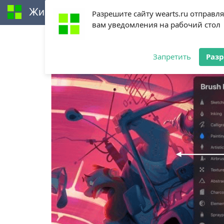
Живи творчеством
Разрешите сайту wearts.ru отправл
вам уведомления на рабочий стол
Procreate (содержание)
Действия с кистями
Запретить
Раз