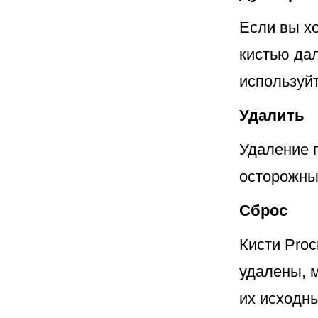
Если вы х
кистью дал
используй
Удалить
Удаление п
осторожны,
Сброс
Кисти Proc
удалены, 
их исходн