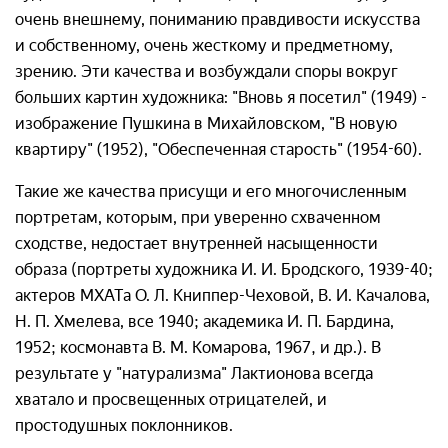
очень внешнему, пониманию правдивости искусства
и собственному, очень жесткому и предметному,
зрению. Эти качества и возбуждали споры вокруг
больших картин художника: "Вновь я посетил" (1949) -
изображение Пушкина в Михайловском, "В новую
квартиру" (1952), "Обеспеченная старость" (1954-60).
Такие же качества присущи и его многочисленным
портретам, которым, при уверенно схваченном
сходстве, недостает внутренней насыщенности
образа (портреты художника И. И. Бродского, 1939-40;
актеров МХАТа О. Л. Книппер-Чеховой, В. И. Качалова,
Н. П. Хмелева, все 1940; академика И. П. Бардина,
1952; космонавта В. М. Комарова, 1967, и др.). В
результате у "натурализма" Лактионова всегда
хватало и просвещенных отрицателей, и
простодушных поклонников.