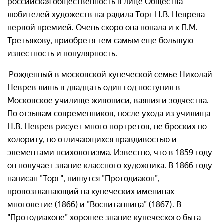
российская общественность в лице Общества
любителей художеств наградила Торг Н.В. Неврева
первой премией. Очень скоро она попала и к П.М.
Третьякову, приобретя тем самым еще большую
известность и популярность.
Рожденный в московской купеческой семье Николай
Неврев лишь в двадцать один год поступил в
Московское училище живописи, ваяния и зодчества.
По отзывам современников, после ухода из училища
Н.В. Неврев рисует много портретов, не броских по
колориту, но отличающихся правдивостью и
элементами психологизма. Известно, что в 1859 году
он получает звание классного художника. В 1866 году
написан "Торг", пишутся "Протодиакон",
провозглашающий на купеческих именинах
многолетие (1866) и "Воспитанница" (1867). В
"Протодиаконе" хорошее знание купеческого быта