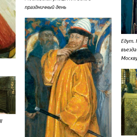
праздничный день
Едут. 
въезда
Москву
I