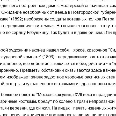
 для него построенном доме с мастерской он начинает са
"Ожидание новобрачных от венца в Новгородской губерни
ле" (1892; изображены солдаты потешных полков Петра 1 
-передвижнически темная. Но появляется новое - отсутс
не по сердцу Рябушкину. Так будет и в дальнейшем. Эти 
рой художник наконец нашел себя, - яркое, красочное "С
осударевой комнате" (1893) - передвижники взять отказа
ия, вернее, все действие заключается в бездействии - в 
иронично. Предметы обстановки оказываются здесь важнее
ием изображает жизнерадостное узорочье расписных стен 
ой люстры, изукрашенного вставками из драгоценных кам
т большое полотно "Московская улица XVII века в праздни
таринные костюмы, бредут по колено в грязи непролазно
ьян деревни, где он жил. На лицах - печать извечных ж
чное передвижническое противопоставление нищеты одни