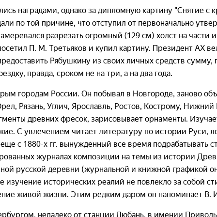
ись наградами, однако за дипломную картину "Снятие с кр
али по той причине, что отступил от первоначально утве
меревался разрезать огромный (129 см) холст на части и
 посетил П. М. Третьяков и купил картину. Президент АХ 
редоставить Рябушкину из своих личных средств сумму,
здку, правда, сроком не на три, а на два года.
арым городам России. Он побывал в Новгороде, заново об
Орел, Рязань, Углич, Ярославль, Ростов, Кострому, Нижний
гменты древних фресок, зарисовывает орнаменты. Изучает
ие. С увлечением читает литературу по истории Руси, ле
: еще с 1880-х гг. вынужденный все время подрабатывать 
рованных журналах композиции на темы из истории Древн
ной русской деревни (журнальной и книжной графикой он 
е изучение исторических реалий не повлекло за собой ст
ение живой жизни. Этим редким даром он напоминает В. И
рбургом, недалеко от станции Любань, в имении Приволье