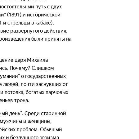
мостоятельный путь с двух
и" (1891) и исторической
и стрельцы в кабаке).
твие развернутого действия.
произведения были приняты на
идение царя Михаила
лись. Почему? Слишком
"думании" о государственных
 людей, почти заснувших от
и потолка, богатых парчовых
еньев трона.
чный день". Среди старинной
й мужчины и женщины,
итейских проблем. Обычный
х и бездушного эгоизма