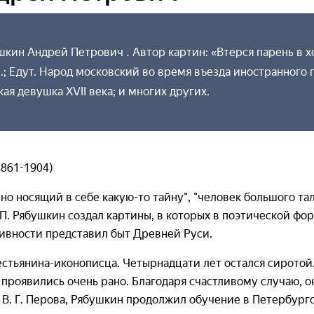
ин Андрей Петрович . Автор картин: «Втерся парень в хор
; Едут. Народ московский во время въезда иностранного 
кая девушка XVII века; и многих других.
861-1904)
но носящий в себе какую-то тайну", "человек большого та
А. П. Рябушкин создал картины, в которых в поэтической ф
вности представил быт Древней Руси.
естьянина-иконописца. Четырнадцати лет остался сиротой
проявились очень рано. Благодаря счастливому случаю, он
 В. Г. Перова, Рябушкин продолжил обучение в Петербургс