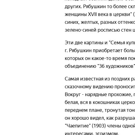
других. Рябушкин то более скл
женщины XVII века в церкви" 
синих, желтых, разных оттенко
зелено-синей росписью стен ц
Эти две картины и "Семья куп
г. Рябушкин приобретает больш
которых он какое-то время по
объединению "36 художников"
Самая известная из поздних ра
сказочному видению проносит
Вокруг - нарядные прохожие, 
белая, вся в кокошниках церк
переднем плане, тронутая то
он хорошо видел, как разрушает
"Чаепитие" (1903) члены одно
интересами, эгоизмом.