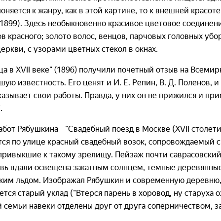
оняется к жанру, как в этой картине, то к внешней красоте
(1899). Здесь необыкновенно красивое цветовое соединени
в красного; золото волос, венцов, парчовых головных убо
еркви, с узорами цветных стекол в окнах.
ца в XVII веке" (1896) получили почетный отзыв на Всеми
ую известность. Его ценят и И. Е. Репин, В. Д. Поленов, и
казывает свои работы. Правда, у них он не прижился и пр
.
бот Рябушкина - "Свадебный поезд в Москве (XVII столети
ся по улице красный свадебный возок, сопровождаемый с
привыкшие к такому зрелищу. Пейзаж почти саврасовский:
овь вдали освещена закатным солнцем, темные деревянные
нким льдом. Изображал Рябушкин и современную деревню, 
ся старый уклад ("Втерся парень в хоровод, ну старуха оха
й семьи навеки отделены друг от друга соперничеством, 