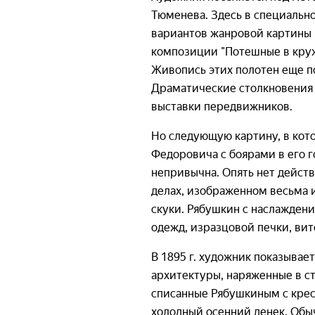
Тюменева. Здесь в специально
вариантов жанровой картины 
композиции "Потешные в кружа
Живопись этих полотен еще по
Драматические столкновения 
выставки передвижников.
Но следующую картину, в кото
Федоровича с боярами в его г
непривычна. Опять нет действ
делах, изображенном весьма 
скуки. Рябушкин с наслажден
одежд, изразцовой печки, вит
В 1895 г. художник показывае
архитектуры, наряженные в с
списанные Рябушкиным с крест
холодный осенний денек. Обы