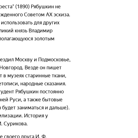
еста" (1890) Рябушкин не
ржденного Советом АХ эскиза.
 использовать для других
великий князь Владимир
 полагающуюся золотым
ъездил Москву и Подмосковье,
 Новгород. Везде он пишет
 в музеях старинные ткани,
тописи, народные сказания.
студент Рябушкин постоянно
ей Руси, а также бытовые
будет заниматься и дальше).
илизации. История у
. Сурикова.
 своего друга И. Ф.