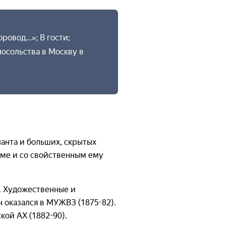
овод...»; В гости;
посольства в Москву в
ланта и больших, скрытых
орме и со свойственным ему
. Художественные и
 оказался в МУЖВЗ (1875-82).
кой АХ (1882-90).