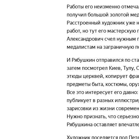
Работы его неизменно отмечал
получил большой золотой мед
Расстроенный художник уже на
работ, но тут его мастерскую
Александрович счел нужным п
медалистам на заграничную пое
И Рябушкин отправился по ст
затем посмотрел Киев, Тулу, 
этюды церквей, копирует фра
предметы быта, костюмы, оруж
Все это интересует его давно
публикует в разных иллюстри
зарисовки из жизни современ
Нужно признать, что серьезно
Рябушкина оставляет впечатл
Художник поселяется под Пете