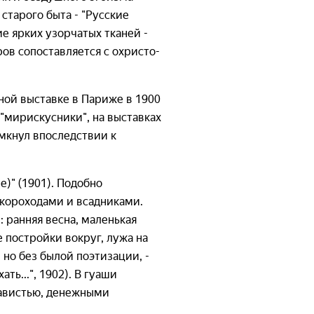
 старого быта - "Русские
е ярких узорчатых тканей -
ров сопоставляется с охристо-
рной выставке в Париже в 1900
 "мирискусники", на выставках
имкнул впоследствии к
е)" (1901). Подобно
короходами и всадниками.
 ранняя весна, маленькая
 постройки вокруг, лужа на
но без былой поэтизации, -
ть...", 1902). В гуаши
завистью, денежными