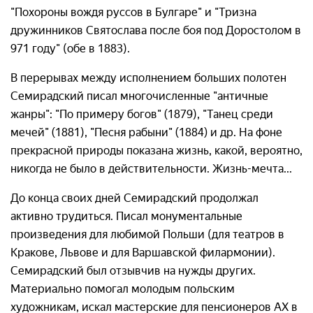
"Похороны вождя руссов в Булгаре" и "Тризна
дружинников Святослава после боя под Доростолом в
971 году" (обе в 1883).
В перерывах между исполнением больших полотен
Семирадский писал многочисленные "античные
жанры": "По примеру богов" (1879), "Танец среди
мечей" (1881), "Песня рабыни" (1884) и др. На фоне
прекрасной природы показана жизнь, какой, вероятно,
никогда не было в действительности. Жизнь-мечта...
До конца своих дней Семирадский продолжал
активно трудиться. Писал монументальные
произведения для любимой Польши (для театров в
Кракове, Львове и для Варшавской филармонии).
Семирадский был отзывчив на нужды других.
Материально помогал молодым польским
художникам, искал мастерские для пенсионеров АХ в