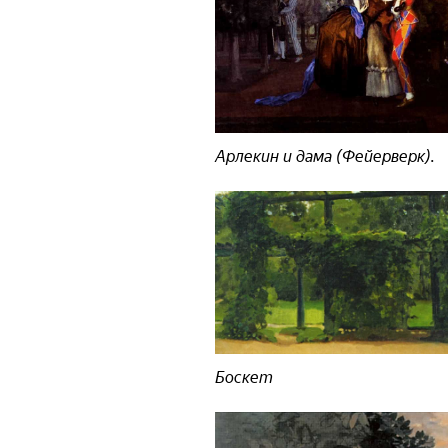
Арлекин и дама (Фейерверк).
Боскет