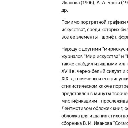
Иванова (1906), А. А. Блока (1
др.
Помимо портретной графики С
искусства", среди которых бы
все ее элементы - шрифт, фор
Наряду с другими "мирискус
журналов "Мир искусства" и "
также снабдил изящными иллю
XVIII в. черно-белый силуэт 
XIX в., отмечены и его рисунк
стилистическом ключе портрет
представлен в минуты творче
мистификациям - прослеживают
Лейтмотивом обложек книг, о
обложка для издания стихотво
сборника В. И. Иванова "Corar