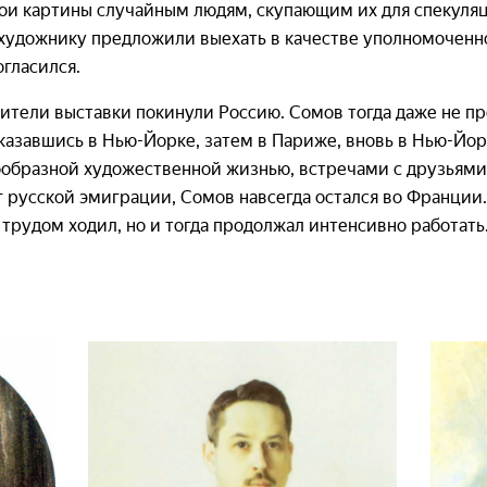
вои картины случайным людям, скупающим их для спекуляц
 художнику предложили выехать в качестве уполномоченно
огласился.
роители выставки покинули Россию. Сомов тогда даже не пр
оказавшись в Нью-Йорке, затем в Париже, вновь в Нью-Йорк
ообразной художественной жизнью, встречами с друзьям
г русской эмиграции, Сомов навсегда остался во Франции
 трудом ходил, но и тогда продолжал интенсивно работат