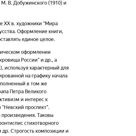
, М. В. Добужинского (1910) и
е XX в. художники "Мира
кусства. Оформление книги,
оставлять единое целое.
афическом оформлении
ровища России" и др., а
, используя характерный для
ированной на графику начала
выполненный в том же
рапа Петра Великого
ктивизм и интерес к
 "Невский проспект".
 произведения. Таковы
фронтиспис стихотворного
 и др. Строгость композиции и