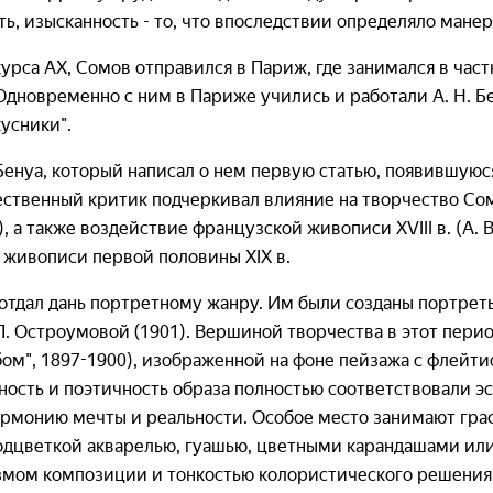
ь, изысканность - то, что впоследствии определяло манер
 курса АХ, Сомов отправился в Париж, где занимался в час
дновременно с ним в Париже учились и работали А. Н. Бену
усники".
енуа, который написал о нем первую статью, появившуюс
ожественный критик подчеркивал влияние на творчество Со
), а также воздействие французской живописи XVIII в. (А. 
 живописи первой половины XIX в.
тдал дань портретному жанру. Им были созданы портреты 
А. П. Остроумовой (1901). Вершиной творчества в этот пер
ом", 1897-1900), изображенной на фоне пейзажа с флейти
ность и поэтичность образа полностью соответствовали э
армонию мечты и реальности. Особое место занимают гра
дцветкой акварелью, гуашью, цветными карандашами или
змом композиции и тонкостью колористического решения. 