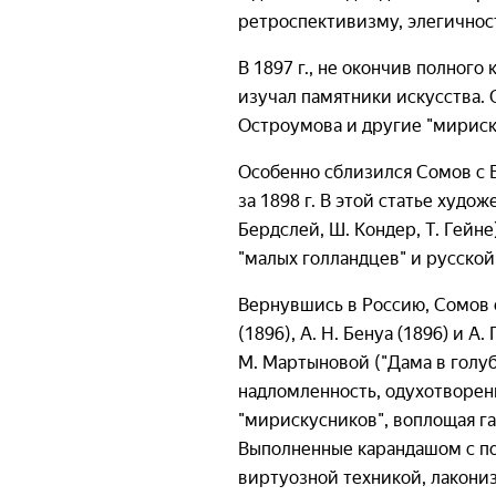
ретроспективизму, элегичност
В 1897 г., не окончив полного
изучал памятники искусства. О
Остроумова и другие "мириск
Особенно сблизился Сомов с Б
за 1898 г. В этой статье худ
Бердслей, Ш. Кондер, Т. Гейне
"малых голландцев" и русской
Вернувшись в Россию, Сомов о
(1896), А. Н. Бенуа (1896) и 
М. Мартыновой ("Дама в голуб
надломленность, одухотворен
"мирискусников", воплощая г
Выполненные карандашом с по
виртуозной техникой, лакони