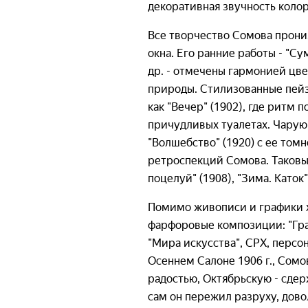
декоративная звучность колор
Все творчество Сомова прониз
окна. Его ранние работы - "Су
др. - отмечены гармонией цв
природы. Стилизованные пейз
как "Вечер" (1902), где ритм
причудливых туалетах. Чарую
"Волшебство" (1920) с ее то
ретроспекций Сомова. Таковы 
поцелуй" (1908), "Зима. Каток"
Помимо живописи и графики х
фарфоровые композиции: "Граф
"Мира искусства", СРХ, персо
Осеннем Салоне 1906 г., Сом
радостью, Октябрьскую - сдерж
сам он пережил разруху, дов