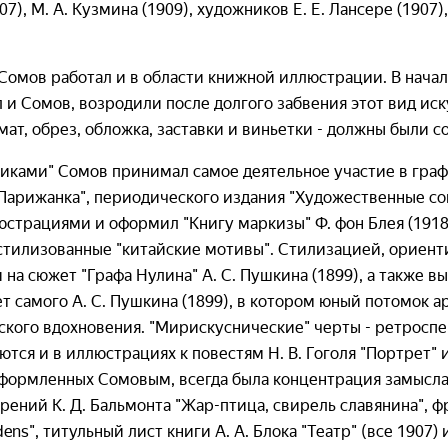
907), М. А. Кузмина (1909), художников Е. Е. Лансере (1907)
омов работал и в области книжной иллюстрации. В начал
л и Сомов, возродили после долгого забвения этот вид ис
мат, обрез, обложка, заставки и виньетки - должны были с
никами" Сомов принимал самое деятельное участие в гр
Парижанка", периодического издания "Художественные сок
страциями и оформил "Книгу маркизы" Ф. фон Блея (1918)
и стилизованные "китайские мотивы". Стилизацией, ориент
и на сюжет "Графа Нулина" А. С. Пушкина (1899), а также 
 самого А. С. Пушкина (1899), в котором юный потомок а
ского вдохновения. "Мирискуснические" черты - ретроспе
ся и в иллюстрациях к повестям Н. В. Гоголя "Портрет" и
формленных Сомовым, всегда была концентрация замысла
рений К. Д. Бальмонта "Жар-птица, свирель славянина", 
dens", титульный лист книги А. А. Блока "Театр" (все 1907)