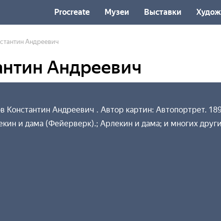
Procreate
Музеи
Выставки
Худож
стантин Андреевич
антин Андреевич
 Константин Андреевич . Автор картин: Автопортрет. 1895
екин и дама (Фейерверк).; Арлекин и дама; и многих други