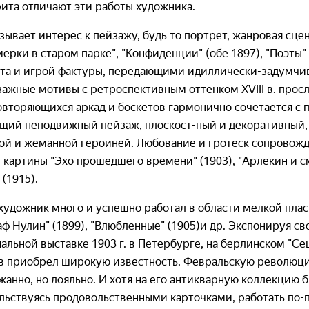
ита отличают эти работы художника.
ывает интерес к пейзажу, будь то портрет, жанровая сце
мерки в старом парке", "Конфиденции" (обе 1897), "Поэты" 
ета и игрой фактуры, передающими идиллически-задумчи
ажные мотивы с ретроспективным оттенком XVIII в. просл
 повторяющихся аркад и боскетов гармонично сочетается 
щий неподвижный пейзаж, плоскост-ный и декоративный, 
мной и жеманной героиней. Любование и гротеск сопровож
картины "Эхо прошедшего времени" (1903), "Арлекин и с
 (1915).
удожник много и успешно работал в области мелкой плас
 Нулин" (1899), "Влюбленные" (1905)и др. Экспонируя св
нальной выставке 1903 г. в Петербурге, на берлинском "С
ов приобрел широкую известность. Февральскую революцию
анно, но лояльно. И хотя на его антикварную коллекцию б
ольствуясь продовольственными карточками, работать по-