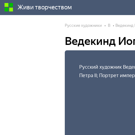
Живи творчеством
Русские художники
В
Ведекинд 
Ведекинд Ио
Русский художник Ведек
Петра II; Портрет импе