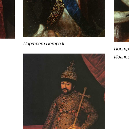
Портрет Петра II
Портр
Иоано