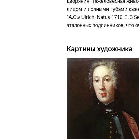
дворянин. Тяжеловесная живо
лицом и полными губами кажет
"A.G.v Ulrich, Natus 1710-E. 3 
эталонных подлинников, что о
Картины художника