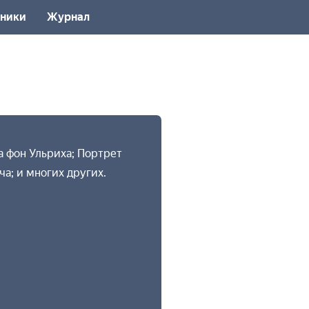
ники
Журнал
а фон Ульриха; Портрет
а; и многих других.