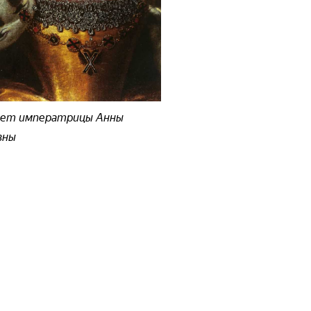
ет императрицы Анны
вны