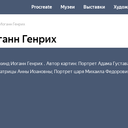
Procreate
Музеи
Выставки
Худож
Иоганн Генрих
ганн Генрих
инд Иоганн Генрих . Автор картин: Портрет Адама Густав
ратрицы Анны Иоановны; Портрет царя Михаила Федорович