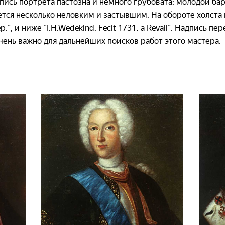
пись портрета пастозна и немного грубовата: молодой б
ся несколько неловким и застывшим. На обороте холста 
Sep.", и ниже "I.H.Wedekind. Fecit 1731. a Revall". Надпись 
чень важно для дальнейших поисков работ этого мастера.