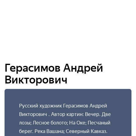
Герасимов Андрей
Викторович
Русский художник Герасимов Андрей
Викторович . Автор картин: Вечер. Две
лозы; Лесное болото; На Оке; Песчаный
берег. Река Вашана; Северный Кавказ.