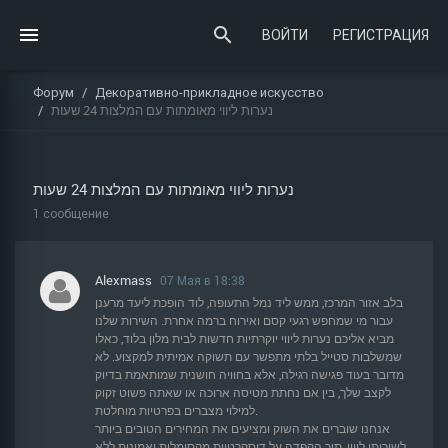
ВОЙТИ
РЕГИСТРАЦИЯ
Форум
Декоративно-прикладное искусство
נערות ליווי מאומתות עם המלצות 24 שעות
נערות ליווי מאומתות עם המלצות 24 שעות
1 сообщение
Alexmass
07 Мая в 18:38
בלב אזור המרכז, ממש ליד נמל התעופה, לוד הופכת ליעד מרענן
עבור מי שמחפש רגעי קסם ואירוח ברמה אחרת. השירות שלנו
מביא אליכם נערות ליווי יוקרתיות חדשות לבית מלון בלוד, כאלו
שמשלבות סטייל בלתי מתפשר עם תשוקה אמיתית למקצוע. לא
מדובר בעוד פגישה רגילה, אלא בחוויה חושנית שמותאמת בדיוק
לקצב שלך, בין אם נחתת מטיסה ארוכה או שאתה פשוט זקוק
למילוי מצברים בפרטיות מוחלטת.
אנחנו שוברים את השוק ומציעים את המחירים הטובים ביותר
לשירותי ליווי, תוך הקפדה על דיסקרטיות מקסימלית ואמינות ללא