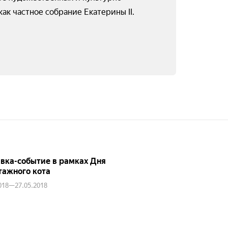
ак частное собрание Екатерины II.
вка-событие в рамках Дня
ажного кота
2018—27.05.2018