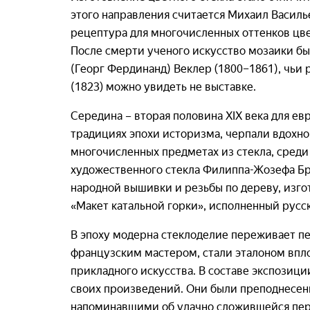
этого направления считается Михаил Василь
рецептура для многочисленных оттенков цве
После смерти ученого искусство мозаики бы
(Георг Фердинанд) Веклер (1800–1861), чьи 
(1823) можно увидеть не выставке.
Середина – вторая половина XIX века для ев
традициях эпохи историзма, черпали вдохн
многочисленных предметах из стекла, среди
художественного стекла Филиппа-Жозефа Бр
народной вышивки и резьбы по дереву, изго
«Макет катальной горки», исполненный русс
В эпоху модерна стеклоделие переживает п
французским мастером, стали эталоном впло
прикладного искусства. В составе экспозиц
своих произведений. Они были преподнесены
напоминавшими об удачно сложившейся перв