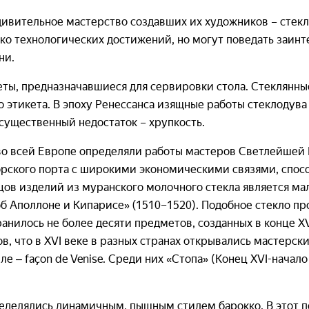
ивительное мастерство создавших их художников – стекл
ко технологических достижений, но могут поведать заин
ни.
ты, предназначавшиеся для сервировки стола. Стеклянные
 этикета. В эпоху Ренессанса изящные работы стеклодува 
 существенный недостаток – хрупкость.
 во всей Европе определяли работы мастеров Светлейшей
рского порта с широкими экономическими связями, спосо
цов изделий из муранского молочного стекла является ма
 Аполлоне и Кипарисе» (1510–1520). Подобное стекло пр
анилось не более десяти предметов, созданных в конце XV
, что в XVI веке в разных странах открывались мастерск
 ‒ façon de Venise. Среди них «Стопа» (Конец XVI-начало
определялись динамичным, пышным стилем барокко. В этот 