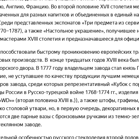
, Англию, Францию. Во второй половине XVII столетия ме
наченных для разных напитков и объединенных в единый н
реди представленных экспонатов «Три предмета из сервиз
70–1787), а также «Настольное украшение», получившее н
и мастерами XVIII столетия и предназначавшееся для офиц
) способствовали быстрому проникновению европейских тр
вых производств. В конце тридцатых годов XVIII века был
рского двора. В 1777 году владельцем завода стал князь
тие, не уступавшее по качеству продукции лучшим немец
ров завода, среди которых репрезентативный «Кубок с по
ды России в Русско-турецкой войне 1768-1774 гг., изделия
WD»» (вторая половина XVIII в.)), а также штофы, графины,
о столовой утвари, но, в первую очередь, декоративных 
ются две парные вазы с бронзовыми ручками из темно-зел
теклянном заводе.
тельной особенностью русского стеклоделия второй полов