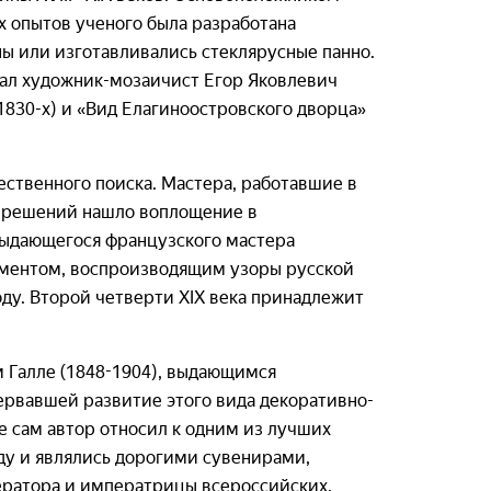
х опытов ученого была разработана
ны или изготавливались стеклярусные панно.
вал художник-мозаичист Егор Яковлевич
 1830-х) и «Вид Елагиноостровского дворца»
ественного поиска. Мастера, работавшие в
х решений нашло воплощение в
 выдающегося французского мастера
аментом, воспроизводящим узоры русской
ду. Второй четверти XIX века принадлежит
 Галле (1848-1904), выдающимся
ервавшей развитие этого вида декоративно-
е сам автор относил к одним из лучших
ду и являлись дорогими сувенирами,
ератора и императрицы всероссийских.