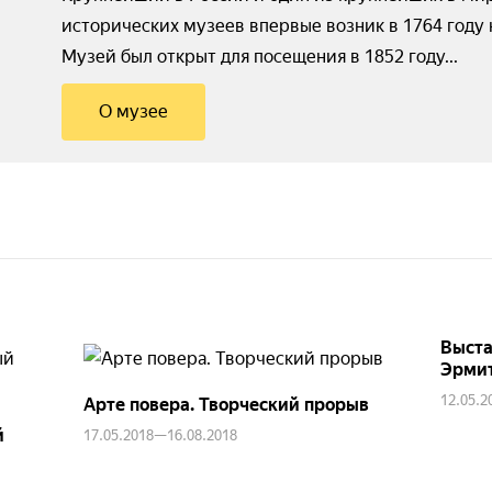
исторических музеев впервые возник в 1764 году к
Музей был открыт для посещения в 1852 году...
О музее
Выста
Эрмит
12.05.
Арте повера. Творческий прорыв
й
17.05.2018—16.08.2018