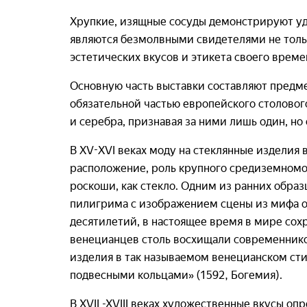
Хрупкие, изящные сосуды демонстрируют уд
являются безмолвными свидетелями не толь
эстетических вкусов и этикета своего време
Основную часть выставки составляют предме
обязательной частью европейского столового
и серебра, признавая за ними лишь один, но
В XV-XVI веках моду на стеклянные изделия
расположение, роль крупного средиземномо
роскоши, как стекло. Одним из ранних образ
пилигрима с изображением сцены из мифа об
десятилетий, в настоящее время в мире сохр
венецианцев столь восхищали современников
изделия в так называемом венецианском стиле
подвесными кольцами» (1592, Богемия).
В XVII -XVIII веках художественные вкусы 