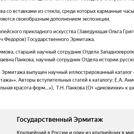
а со вставками из стекла, среди которых карманные часы
вляются своеобразным дополнением экспозиции.
пейского прикладного искусства (Заведующая Ольга Григ
ч Федоров) Государственного Эрмитажа.
имова, старший научный сотрудник Отдела Западноевропе
аевна Панкова, научный сотрудник Отдела истории русск
о Эрмитажа выпущен научный иллюстрированный каталог 
тажа»». Авторы вступительных статей к каталогу: Е.А. А
льная красота форм…»), Т.Н. Панкова (От «диковинки» к ш
Государственный Эрмитаж
Крупнейший в России и один из крупнейших в мир