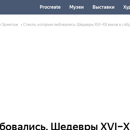
Procreate
Музеи
Выставки
Ху
й Эрмитаж
Стекло, которым любовались. Шедевры XVI–XX веков в со
бовались. Шедевры XVI–X