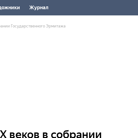
дожники
Журнал
брании Государственного Эрмитажа
X веков в собрании