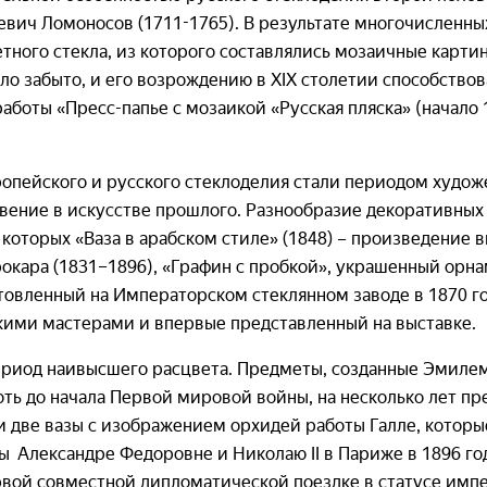
евич Ломоносов (1711-1765). В результате многочисленны
тного стекла, из которого составлялись мозаичные карти
ло забыто, и его возрождению в XIX столетии способство
работы «Пресс-папье с мозаикой «Русская пляска» (начало
ропейского и русского стеклоделия стали периодом худож
овение в искусстве прошлого. Разнообразие декоративны
 которых «Ваза в арабском стиле» (1848) – произведение
окара (1831–1896), «Графин с пробкой», украшенный орн
товленный на Императорском стеклянном заводе в 1870 го
кими мастерами и впервые представленный на выставке.
ериод наивысшего расцвета. Предметы, созданные Эмилем
ть до начала Первой мировой войны, на несколько лет пр
ии две вазы с изображением орхидей работы Галле, которы
 Александре Федоровне и Николаю II в Париже в 1896 го
ой совместной дипломатической поездке в статусе имп