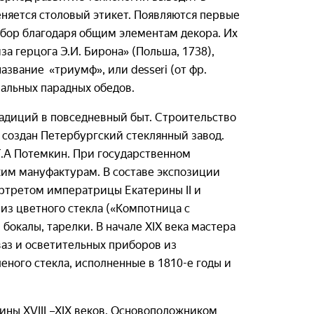
няется столовый этикет. Появляются первые
абор благодаря общим элементам декора. Их
а герцога Э.И. Бирона» (Польша, 1738),
азвание «триумф», или desseri (от фр.
иальных парадных обедов.
адиций в повседневный быт. Строительство
 создан Петербургский стеклянный завод.
 Г.А Потемкин. При государственном
ким мануфактурам. В составе экспозиции
ртретом императрицы Екатерины II и
 из цветного стекла («Компотница с
 бокалы, тарелки. В начале XIX века мастера
ваз и осветительных приборов из
еного стекла, исполненные в 1810-е годы и
ины XVIII –XIX веков. Основоположником