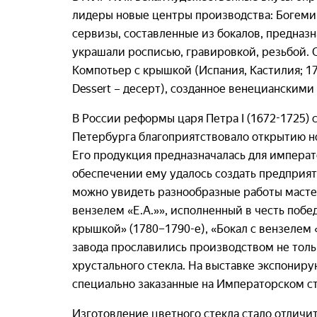
лидеры новые центры производства: Богемию
сервизы, составленные из бокалов, предназ
украшали росписью, гравировкой, резьбой. С
Компотьер с крышкой (Испания, Кастилия; 17
Dessert – десерт), созданное венецианским
В России реформы царя Петра I (1672-1725
Петербурга благоприятствовало открытию но
Его продукция предназначалась для императо
обеспечении ему удалось создать предприя
можно увидеть разнообразные работы масте
вензелем «Е.А.»», исполненный в честь побе
крышкой» (1780–1790-е), «Бокал с вензелем «
завода прославились производством не тольк
хрустального стекла. На выставке экспониру
специально заказанные на Императорском с
Изготовление цветного стекла стало отличи