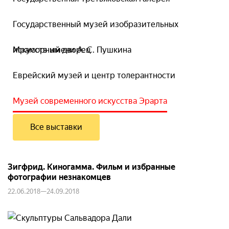
Государственный музей изобразительных
искусств имени А. С. Пушкина
Мраморный дворец
Еврейский музей и центр толерантности
Музей современного искусства Эрарта
Все выставки
Зигфрид. Киногамма. Фильм и избранные
фотографии незнакомцев
22.06.2018—24.09.2018