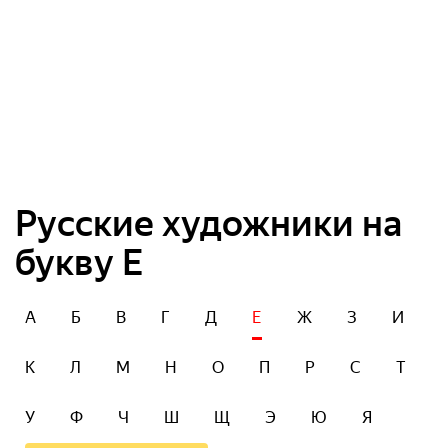
Русские художники на
букву Е
А
Б
В
Г
Д
Е
Ж
З
И
К
Л
М
Н
О
П
Р
С
Т
У
Ф
Ч
Ш
Щ
Э
Ю
Я